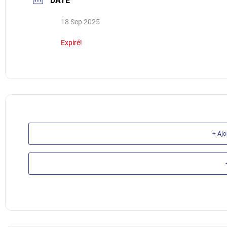
DATE
18 Sep 2025
Expiré!
+ Aj