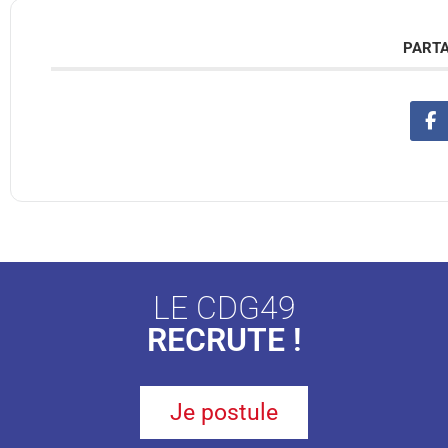
PARTA
LE CDG49
RECRUTE !
Je postule