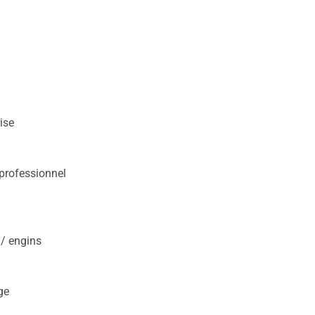
ise
 professionnel
 / engins
ge