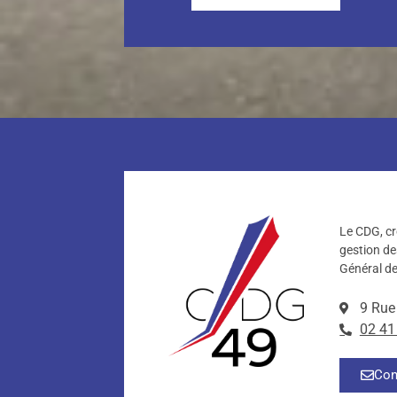
Le CDG, cr
gestion de
Général de
9 Rue
02 41
Con