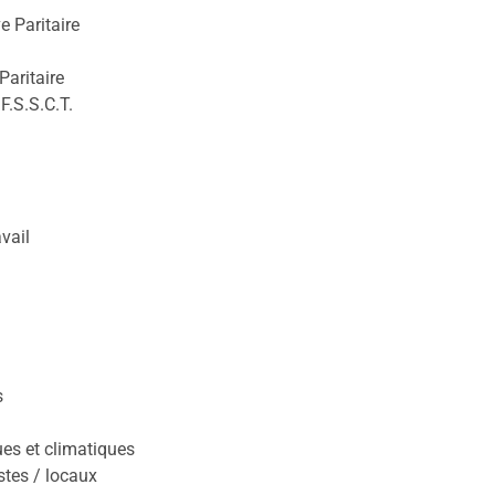
 Paritaire
aritaire
F.S.S.C.T.
vail
s
es et climatiques
tes / locaux