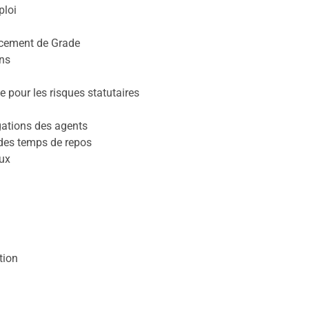
ploi
ncement de Grade
ns
 pour les risques statutaires
igations des agents
 des temps de repos
aux
tion