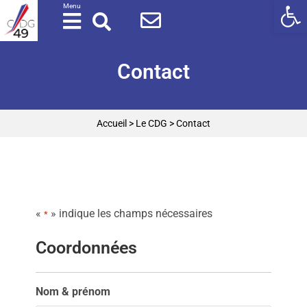
Ouv
Panneau de gestion des cookies
Menu
Contact
Accueil
>
Le CDG
>
Contact
«
» indique les champs nécessaires
*
Coordonnées
Nom & prénom