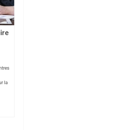
ire
ntres
r la