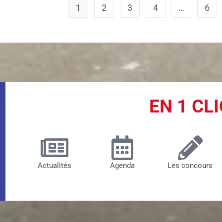
1
2
3
4
…
6
EN 1 CLI
Actualités
Agenda
Les concours