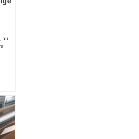
ongé
, au
te
n