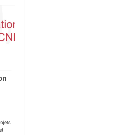
on
ojets
et