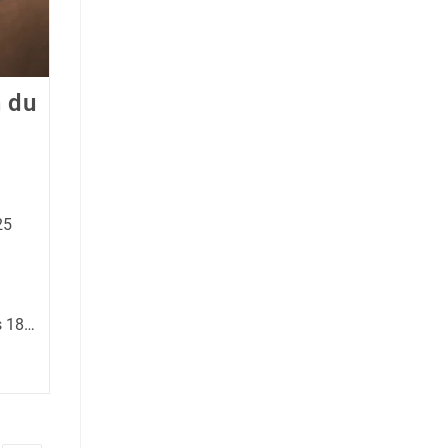
n du
25
s 18…