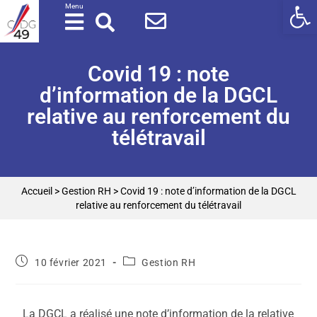
Ouv
Panneau de gestion des cookies
Menu
Covid 19 : note
d’information de la DGCL
relative au renforcement du
télétravail
Accueil
>
Gestion RH
>
Covid 19 : note d’information de la DGCL
relative au renforcement du télétravail
10 février 2021
Gestion RH
La DGCL a réalisé une note d’information de la relative